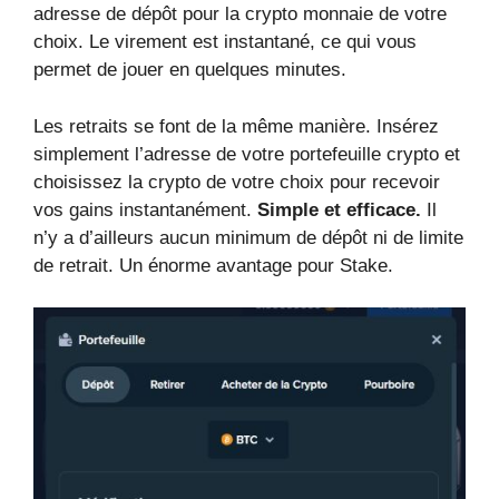
adresse de dépôt pour la crypto monnaie de votre
choix. Le virement est instantané, ce qui vous
permet de jouer en quelques minutes.
Les retraits se font de la même manière. Insérez
simplement l’adresse de votre portefeuille crypto et
choisissez la crypto de votre choix pour recevoir
vos gains instantanément.
Simple et efficace.
Il
n’y a d’ailleurs aucun minimum de dépôt ni de limite
de retrait. Un énorme avantage pour Stake.