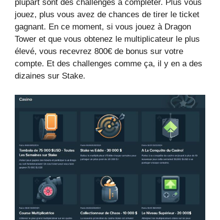
plupart sont des challenges à compléter. Plus vous
jouez, plus vous avez de chances de tirer le ticket
gagnant. En ce moment, si vous jouez à Dragon
Tower et que vous obtenez le multiplicateur le plus
élevé, vous recevrez 800€ de bonus sur votre
compte. Et des challenges comme ça, il y en a des
dizaines sur Stake.