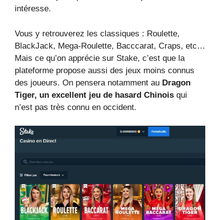
intéresse.
Vous y retrouverez les classiques : Roulette,
BlackJack, Mega-Roulette, Bacccarat, Craps, etc…
Mais ce qu’on apprécie sur Stake, c’est que la
plateforme propose aussi des jeux moins connus
des joueurs. On pensera notamment au
Dragon
Tiger, un excellent jeu de hasard Chinois
qui
n’est pas très connu en occident.