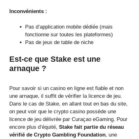
Inconvénients :
Pas d’application mobile dédiée (mais
fonctionne sur toutes les plateformes)
Pas de jeux de table de niche
Est-ce que Stake est une
arnaque ?
Pour savoir si un casino en ligne est fiable et non
une arnaque, il suffit de vérifier la licence de jeu.
Dans le cas de Stake, en allant tout en bas du site,
on peut voir que le crypto casino possède une
licence de jeu délivrée par Curaçao eGaming. Pour
encore plus d’équité,
Stake fait partie du réseau
vérifié de Crypto Gambling Foundation
, une