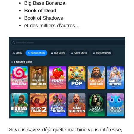
Big Bass Bonanza
Book of Dead
Book of Shadows
et des milliers d’autres…
Si vous savez déjà quelle machine vous intéresse,