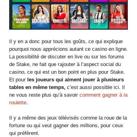
Il y en a donc pour tous les goûts, ce qui explique
pourquoi nous apprécions autant ce casino en ligne.
La possibilité de discuter en live ou sur les forums
de Stake, ne fait que rajouter à l’aspect social du
casino, ce qui est un bon point en plus pour Stake.
Et pour
les joueurs qui aiment jouer à plusieurs
tables en même temps,
c’est aussi possible ici. Il
ne vous reste plus qu’à savoir
comment gagner à la
roulette
.
Il y a même des jeux télévisés comme la roue de la
fortune ou qui veut gagner des millions, pour ceux
qui préfèrent.