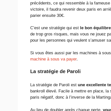
précédents, ce qui ressemble à la fameuse
victoire, il faudra revenir deux paris en arri
parier ensuite 30€.
C’est une stratégie qui est
le bon équilibre
de trop gros risques, mais vous ne jouez pa
pour les personnes qui veulent s’amuser san
Si vous êtes aussi par les machines à sous,
machine à sous va payer
.
La stratégie de Paroli
La stratégie de Paroli est
une excellente t
bankroll élevé. Facile à mettre en place, la
paris négatif, donc à l’inverse de la Marting
Au lieu de doubler après chaque perte,
vous