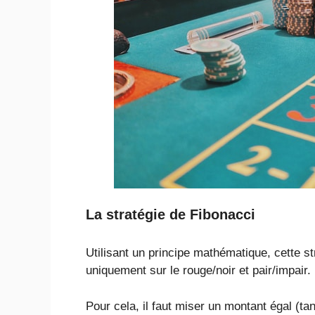
La stratégie de Fibonacci
Utilisant un principe mathématique, cette s
uniquement sur le rouge/noir et pair/impair.
Pour cela, il faut miser un montant égal (t