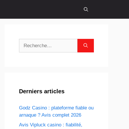
Rechercher :
Derniers articles
Godz Casino : plateforme fiable ou
arnaque ? Avis complet 2026
Avis Vipluck casino : fiabilité,