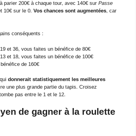
 à parier 200€ à chaque tour, avec 140€ sur
Passe
et 10€ sur le 0.
Vos chances sont augmentées
, car
gains conséquents :
19 et 36, vous faites un bénéfice de 80€
13 et 18, vous faites un bénéfice de 100€
 bénéfice de 160€
 qui
donnerait statistiquement les meilleures
re une plus grande partie du tapis. Croisez
tombe pas entre le 1 et le 12.
yen de gagner à la roulette