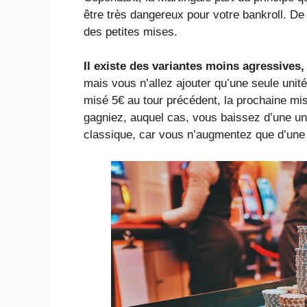
être très dangereux pour votre bankroll. De c
des petites mises.
Il existe des variantes moins agressives
mais vous n’allez ajouter qu’une seule unit
misé 5€ au tour précédent, la prochaine mi
gagniez, auquel cas, vous baissez d’une un
classique, car vous n’augmentez que d’une u