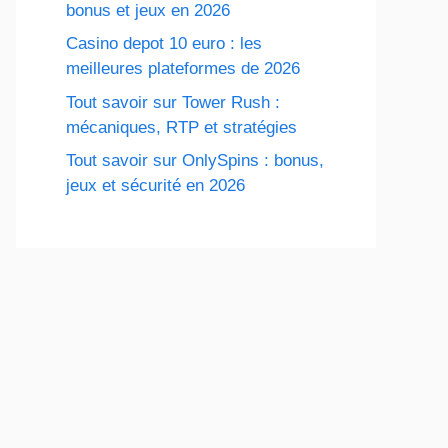
bonus et jeux en 2026
Casino depot 10 euro : les
meilleures plateformes de 2026
Tout savoir sur Tower Rush :
mécaniques, RTP et stratégies
Tout savoir sur OnlySpins : bonus,
jeux et sécurité en 2026