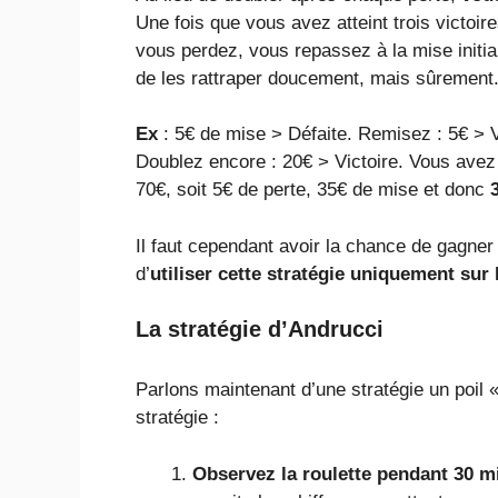
Une fois que vous avez atteint trois victoir
vous perdez, vous repassez à la mise initiale
de les rattraper doucement, mais sûrement
Ex
: 5€ de mise > Défaite. Remisez : 5€ > V
Doublez encore : 20€ > Victoire. Vous avez 
70€, soit 5€ de perte, 35€ de mise et donc
Il faut cependant avoir la chance de gagner t
d’
utiliser cette stratégie uniquement su
La stratégie d’Andrucci
Parlons maintenant d’une stratégie un poil «
stratégie :
Observez la roulette pendant 30 m