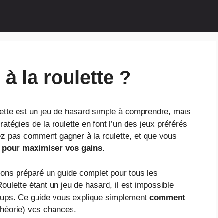
 la roulette ?
ette est un jeu de hasard simple à comprendre, mais
atégies de la roulette en font l’un des jeux préférés
z pas comment gagner à la roulette, et que vous
s pour maximiser vos gains
.
ons préparé un guide complet pour tous les
ulette étant un jeu de hasard, il est impossible
coups. Ce guide vous explique simplement
comment
héorie) vos chances.