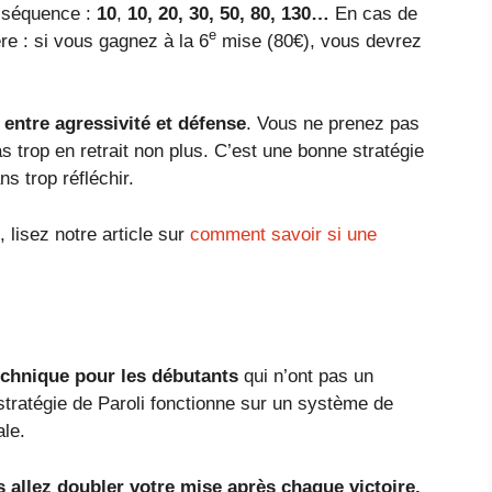
 séquence :
10
,
10, 20, 30, 50, 80, 130…
En cas de
e
ère : si vous gagnez à la 6
mise (80€), vous devrez
 entre agressivité et défense
. Vous ne prenez pas
s trop en retrait non plus. C’est une bonne stratégie
s trop réfléchir.
 lisez notre article sur
comment savoir si une
echnique pour les débutants
qui n’ont pas un
 stratégie de Paroli fonctionne sur un système de
ale.
 allez doubler votre mise après chaque victoire.