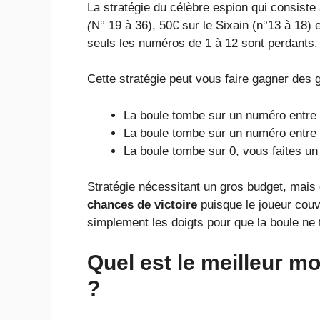
La stratégie du célèbre espion qui consiste
(
N° 19 à 36), 50€ sur le Sixain (n°13 à 18) 
seuls les numéros de 1 à 12 sont perdants.
Cette stratégie peut vous faire gagner des 
La boule tombe sur un numéro entre 
La boule tombe sur un numéro entre 
La boule tombe sur 0, vous faites un
Stratégie nécessitant un gros budget, mais
chances de victoire
puisque le joueur couv
simplement les doigts pour que la boule ne 
Quel est le meilleur mo
?