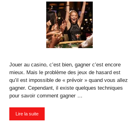
Jouer au casino, c’est bien, gagner c’est encore
mieux. Mais le problème des jeux de hasard est
qu’il est impossible de « prévoir » quand vous allez
gagner. Cependant, il existe quelques techniques
pour savoir comment gagner …
Lire la suite