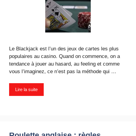
Le Blackjack est l’un des jeux de cartes les plus
populaires au casino. Quand on commence, on a
tendance à jouer au hasard, au feeling et comme
vous l’imaginez, ce n’est pas la méthode qui …
Lire la suite
Roulette anglaise : règles,