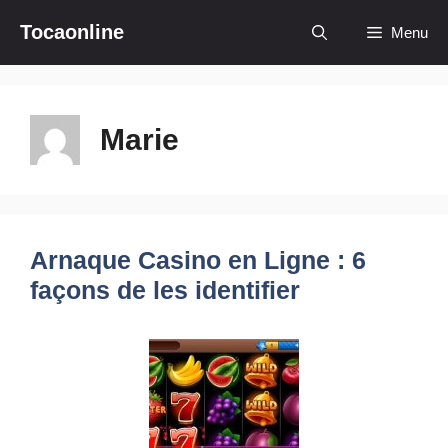
Aller
Tocaonline
Menu
au
contenu
Marie
Arnaque Casino en Ligne : 6
façons de les identifier